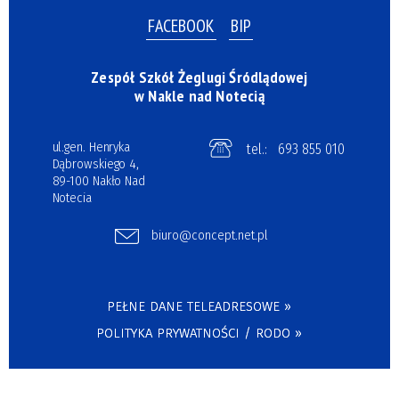
FACEBOOK
BIP
Zespół Szkół Żeglugi Śródlądowej
w Nakle nad Notecią
ul.gen. Henryka
tel.:
693 855 010
Dąbrowskiego 4,
89-100 Nakło Nad
Notecia
biuro@concept.net.pl
PEŁNE DANE TELEADRESOWE »
POLITYKA PRYWATNOŚCI / RODO »