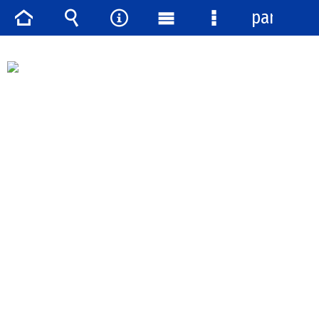
panel
Strona
Wyszukiwarka
Narzędzia
Menu
Menu
główna
główne
szczegółowe