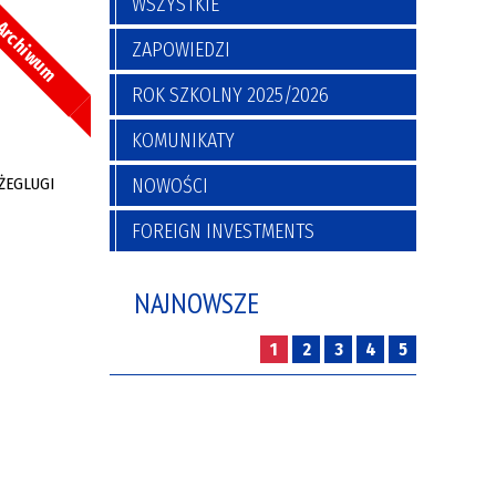
WSZYSTKIE
rchiwum
ZAPOWIEDZI
ROK SZKOLNY 2025/2026
KOMUNIKATY
NOWOŚCI
FOREIGN INVESTMENTS
NAJNOWSZE
1
2
3
4
5