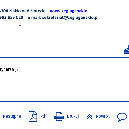
ynarza JE
Następna
Pdf
Drukuj
Powrót